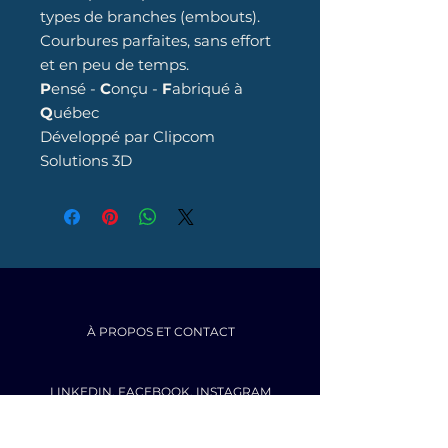
types de branches (embouts).
Courbures parfaites, sans effort
et en peu de temps.
P
ensé -
C
onçu -
F
abriqué à
Q
uébec
Développé par Clipcom
Solutions 3D
À PROPOS ET CONTACT
LINKEDIN
,
FACEBOOK
,
INSTAGRAM